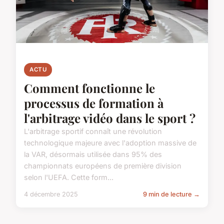
ACTU
Comment fonctionne le
processus de formation à
l'arbitrage vidéo dans le sport ?
L'arbitrage sportif connaît une révolution
technologique majeure avec l'adoption massive de
la VAR, désormais utilisée dans 95% des
championnats européens de première division
selon l'UEFA. Cette form...
4 décembre 2025
9 min de lecture →