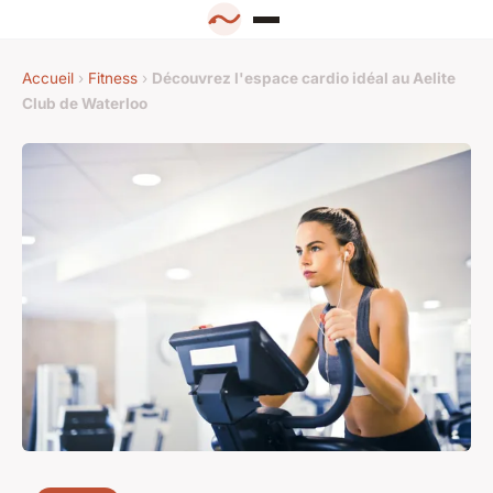
Accueil
›
Fitness
›
Découvrez l'espace cardio idéal au Aelite
Club de Waterloo