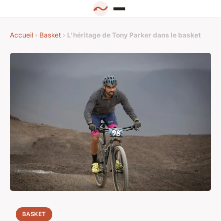
Accueil
›
Basket
›
L'héritage de Tony Parker dans le basket
BASKET